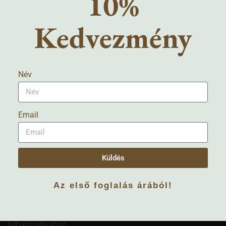
10%
Kedvezmény
Név
Email
Küldés
Az első foglalás árából!
Általános szerződési feltételek
– kötbér megállapodás a weboldal tartalmi elemeinek,
szövegeinek engedély nélküli másolásához /
felhasználásához