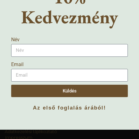
Kedvezmény
Név
Email
Küldés
Általános szerződési feltételek
Az első foglalás árából!
– kötbér megállapodás a weboldal tartalmi elemeinek,
szövegeinek engedély nélküli másolásához /
felhasználásához
Adatkezelési tájékoztató
Impresszum