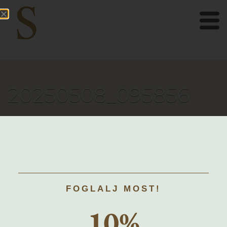
20250508_095856
FOGLALJ MOST!
10%