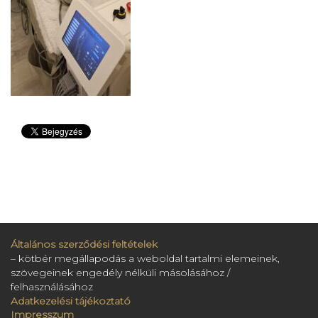
Általános szerződési feltételek
– kötbér megállapodás a weboldal tartalmi elemeinek,
szövegeinek engedély nélküli másolásához /
felhasználásához
Adatkezelési tájékoztató
Impresszum