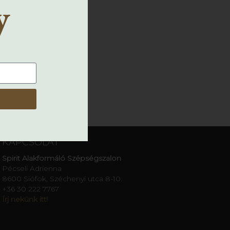
y
KAPCSOLAT
Spirit Alakformáló Szépségszalon
Pécseli Adrienna
8600 Siófok, Széchenyi utca 8-10.
+36 30 222 7767
Írj nekünk itt!