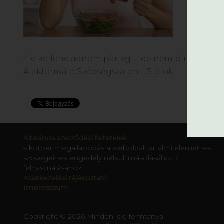
“Le kellene adnom pár kg-t, de nem bírom a fog
Alakformáló Szépségszalon – Siófok
Általános szerződési feltételek
– kötbér megállapodás a weboldal tartalmi elemeinek,
szövegeinek engedély nélküli másolásához /
felhasználásához
Adatkezelési tájékoztató
Impresszum
Copyright © 2026 Minden jog fenntartva!