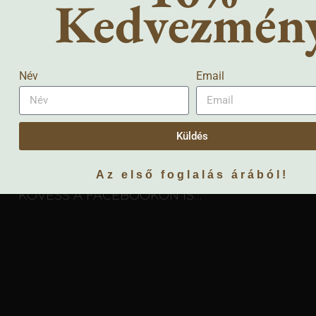
Kedvezmén
Név
Email
yókúrákat…” – Egészséges táplálkozás – Spirit
Küldés
Az első foglalás árából!
KÖVESS A FACEBOOKON IS…