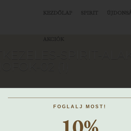
KEZDŐLAP
SPIRIT
ÚJDONS
AKCIÓK
KEZELES-SPIRIT-ALA
OFOK-02 (1)
FOGLALJ MOST!
10%